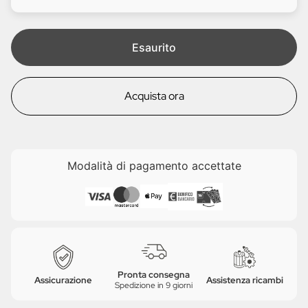
i
e
t
a
Esaurito
Acquista ora
Modalità di pagamento accettate
Pronta consegna
Assicurazione
Assistenza ricambi
Spedizione in 9 giorni