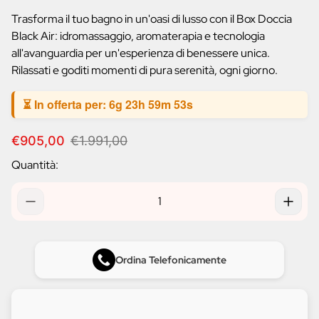
prodotto:
Trasforma il tuo bagno in un'oasi di lusso con il Box Doccia
Black Air: idromassaggio, aromaterapia e tecnologia
all'avanguardia per un'esperienza di benessere unica.
Rilassati e goditi momenti di pura serenità, ogni giorno.
⏳ In offerta per:
6g 23h 59m 52s
P
P
€905,00
€1.991,00
r
r
Quantità:
e
e
z
z
z
z
o
o
d
n
i
o
v
r
Ordina Telefonicamente
e
m
n
a
d
l