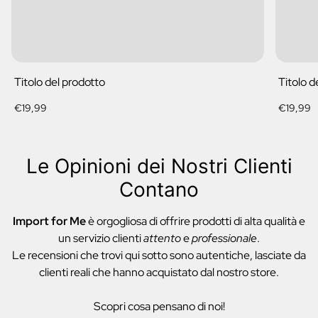
Titolo del prodotto
Titolo d
Prezzo
Prezzo
€19,99
€19,99
normale
normale
Le Opinioni dei Nostri Clienti
Contano
Import for Me
è orgogliosa di offrire prodotti di alta qualità e
un servizio clienti
attento
e
professionale
.
Le recensioni che trovi qui sotto sono autentiche, lasciate da
clienti reali che hanno acquistato dal nostro store.
Scopri cosa pensano di noi!