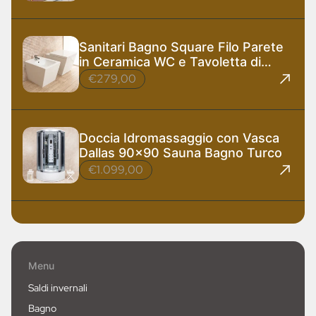
Sanitari Bagno Square Filo Parete
in Ceramica WC e Tavoletta di
Design
€279,00
Doccia Idromassaggio con Vasca
Dallas 90x90 Sauna Bagno Turco
€1.099,00
Menu
Saldi invernali
Bagno