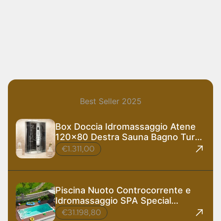
Best Seller 2025
Box Doccia Idromassaggio Atene
120x80 Destra Sauna Bagno Turco
e Ozono
€1.311,00
Piscina Nuoto Controcorrente e
Idromassaggio SPA Special
585x220 cm
€31.198,80