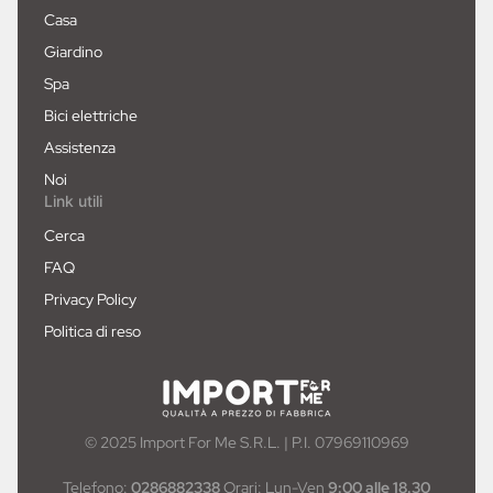
Casa
Giardino
Spa
Bici elettriche
Assistenza
Noi
Link utili
Cerca
FAQ
Privacy Policy
Politica di reso
© 2025 Import For Me S.R.L. | P.I. 07969110969
Telefono:
0286882338
Orari: Lun-Ven
9:00 alle 18.30