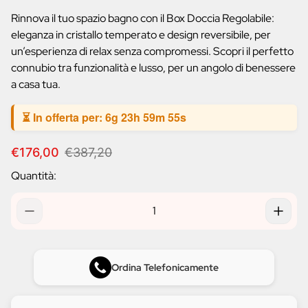
prodotto:
Rinnova il tuo spazio bagno con il Box Doccia Regolabile:
eleganza in cristallo temperato e design reversibile, per
un’esperienza di relax senza compromessi. Scopri il perfetto
connubio tra funzionalità e lusso, per un angolo di benessere
a casa tua.
⏳ In offerta per:
6g 23h 59m 54s
P
P
€176,00
€387,20
r
r
Quantità:
e
e
z
z
z
z
o
o
d
n
i
o
v
r
Ordina Telefonicamente
e
m
n
a