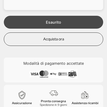
d
l
i
e
t
a
Esaurito
Acquista ora
Modalità di pagamento accettate
Pronta consegna
Assicurazione
Assistenza ricambi
Spedizione in 9 giorni