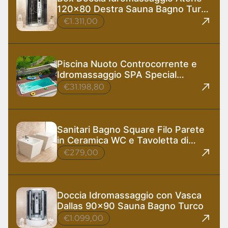
120x80 Destra Sauna Bagno Turco
e Ozono
€1.311,00
Piscina Nuoto Controcorrente e
Idromassaggio SPA Special
585x220 cm
€31.198,80
Sanitari Bagno Square Filo Parete
in Ceramica WC e Tavoletta di
Design
€279,00
Doccia Idromassaggio con Vasca
Dallas 90x90 Sauna Bagno Turco
€1.099,00