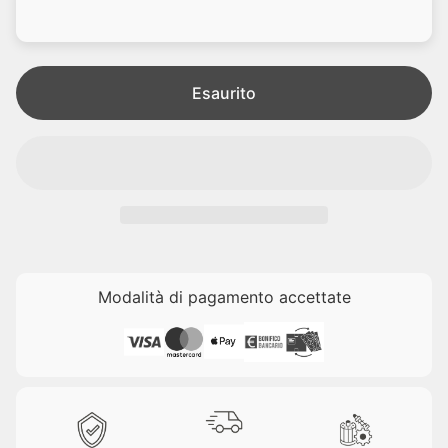
d
l
i
e
t
a
Esaurito
Modalità di pagamento accettate