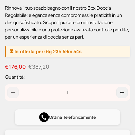
prodotto:
Rinnova il tuo spazio bagno con il nostro Box Doccia
Regolabile: eleganza senza compromessi e praticità in un
design sofisticato. Scopri il piacere di un'installazione
personalizzabile e una protezione avanzata contro le perdite,
per un'esperienza di doccia senza pari.
⏳ In offerta per:
6g 23h 59m 54s
P
P
€176,00
€387,20
r
r
Quantità:
e
e
z
z
z
z
o
o
d
n
i
o
v
r
Ordina Telefonicamente
e
m
n
a