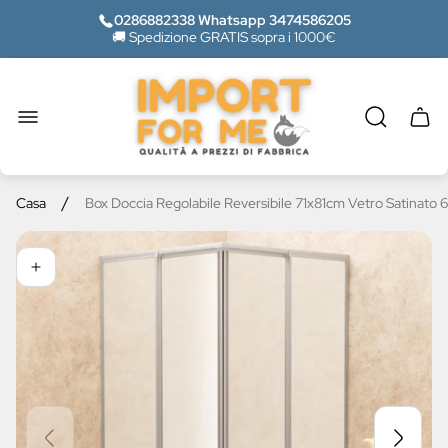
0286882338 Whatsapp 3474586205
🚚 Spedizione GRATIS sopra i 1000€
Logo
del
negozio"
Casse
del
carrel
/
Casa
Box Doccia Regolabile Reversibile 71x81cm Vetro Satinato