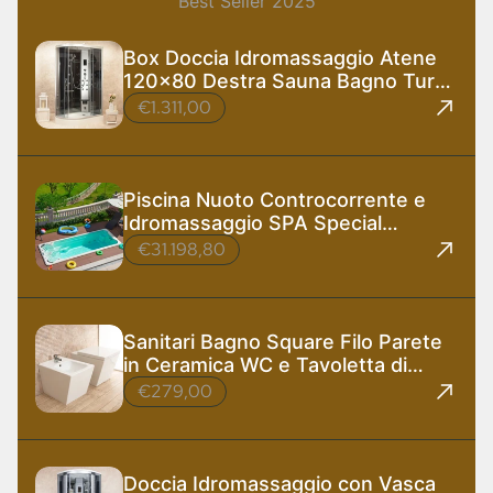
Best Seller 2025
Box Doccia Idromassaggio Atene
120x80 Destra Sauna Bagno Turco
e Ozono
€1.311,00
Piscina Nuoto Controcorrente e
Idromassaggio SPA Special
585x220 cm
€31.198,80
Sanitari Bagno Square Filo Parete
in Ceramica WC e Tavoletta di
Design
€279,00
Doccia Idromassaggio con Vasca