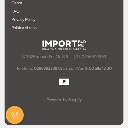
Cerca
FAQ
Privacy Policy
Politica di reso
© 2025 Import For Me S.R.L. | P.I. 07969110969
Telefono:
0286882338
Orari: Lun-Ven
9:00 alle 18.30
Powered by Shopify