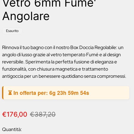
Vetro 6mm Fume'
Angolare
Etichetta
Esaurito
del
prodotto:
Rinnova il tuo bagno con il nostro Box Doccia Regolabile: un
angolo di lusso grazie al vetro temperato Fumé e al design
reversibile. Sperimenta la perfetta fusione di eleganza e
funzionalità, con chiusura magnetica e trattamento
antigoccia per un benessere quotidiano senza compromessi.
⏳ In offerta per:
6g 23h 59m 53s
P
P
€176,00
€387,20
r
r
e
e
Quantità: