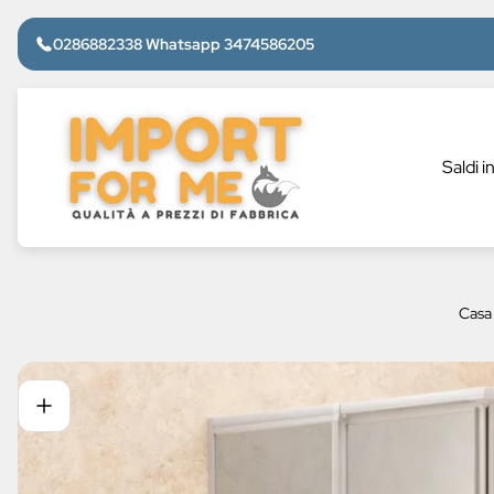
0286882338 Whatsapp 3474586205
Logo
del
negozio"
Saldi i
Casa