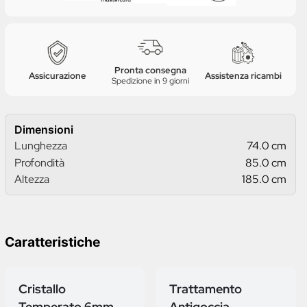
Pronta consegna
Assicurazione
Assistenza ricambi
Spedizione in 9 giorni
Dimensioni
Lunghezza
74.0 cm
Profondità
85.0 cm
Altezza
185.0 cm
Caratteristiche
Cristallo
Trattamento
Temperato 6mm
Antigoccia