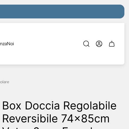
enza
Noi
Cassetto
del
carrello.
olare
Box Doccia Regolabile
Reversibile 74x85cm