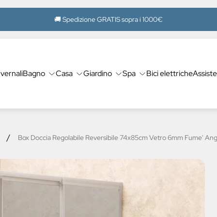
🚚 Spedizione GRATIS sopra i 1000€
nvernali
Bagno
Casa
Giardino
Spa
Bici elettriche
Assist
/
Box Doccia Regolabile Reversibile 74x85cm Vetro 6mm Fume' Ang