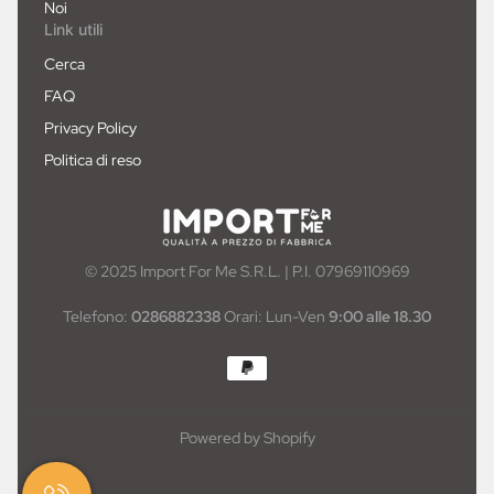
Noi
Link utili
Cerca
FAQ
Privacy Policy
Politica di reso
© 2025 Import For Me S.R.L. | P.I. 07969110969
Telefono:
0286882338
Orari: Lun-Ven
9:00 alle 18.30
Powered by Shopify