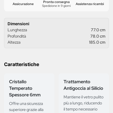
Pronta consegna
Assicurazione
Assistenza ricambi
Spedizione in 9 giorni
Dimensioni
Lunghezza
77.0 cm
Profondità
78.0 cm
Altezza
185.0 cm
Caratteristiche
Cristallo
Trattamento
Temperato
Antigoccia al Silicio
Spessore 6mm
Mantiene il vetro pulito
più a lungo, riducendo
Offre una sicurezza
il tempo necessario
superiore grazie alla