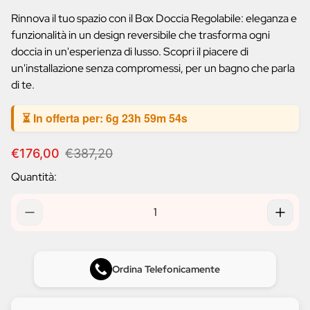
prodotto:
Rinnova il tuo spazio con il Box Doccia Regolabile: eleganza e
funzionalità in un design reversibile che trasforma ogni
doccia in un'esperienza di lusso. Scopri il piacere di
un'installazione senza compromessi, per un bagno che parla
di te.
⏳ In offerta per:
6g 23h 59m 53s
P
P
€176,00
€387,20
r
r
Quantità:
e
e
z
z
z
z
o
o
d
n
i
o
v
r
Ordina Telefonicamente
e
m
n
a