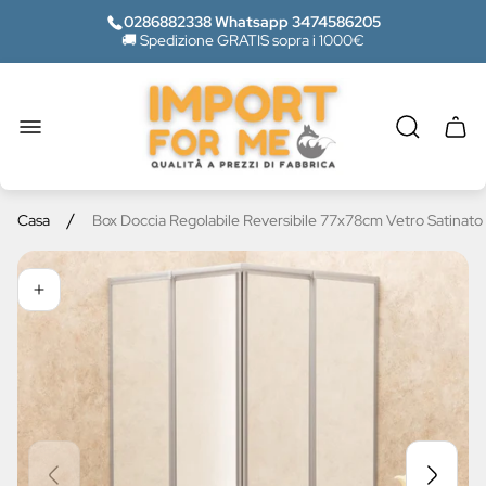
0286882338 Whatsapp 3474586205
🚚 Spedizione GRATIS sopra i 1000€
Logo
del
negozio"
Casse
del
carrel
/
Casa
Box Doccia Regolabile Reversibile 77x78cm Vetro Satinat