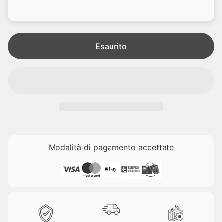
d
l
i
e
t
a
Esaurito
Modalità di pagamento accettate