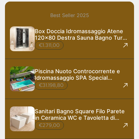
Best Seller 2025
Box Doccia Idromassaggio Atene
120x80 Destra Sauna Bagno Turco
e Ozono
€1.311,00
Piscina Nuoto Controcorrente e
Idromassaggio SPA Special
585x220 cm
€31.198,80
Sanitari Bagno Square Filo Parete
in Ceramica WC e Tavoletta di
Design
€279,00