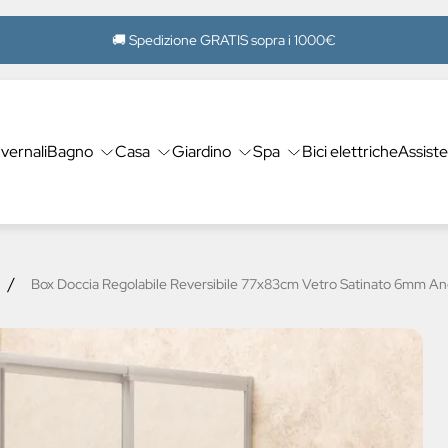
🚚 Spedizione GRATIS sopra i 1000€
nvernali
Bagno
Casa
Giardino
Spa
Bici elettriche
Assist
/
Box Doccia Regolabile Reversibile 77x83cm Vetro Satinato 6mm An