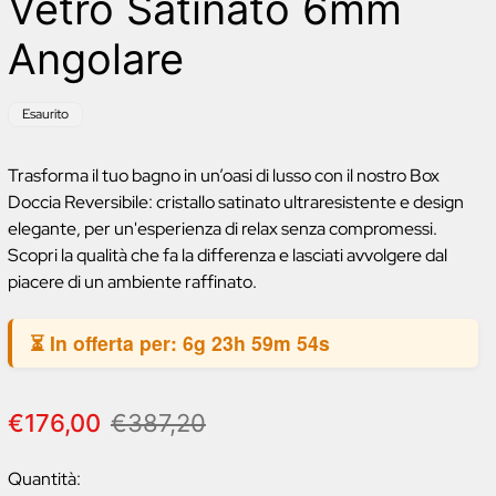
Vetro Satinato 6mm
Angolare
Etichetta
Esaurito
del
prodotto:
Trasforma il tuo bagno in un’oasi di lusso con il nostro Box
Doccia Reversibile: cristallo satinato ultraresistente e design
elegante, per un'esperienza di relax senza compromessi.
Scopri la qualità che fa la differenza e lasciati avvolgere dal
piacere di un ambiente raffinato.
⏳ In offerta per:
6g 23h 59m 53s
P
P
€176,00
€387,20
r
r
e
e
Quantità: