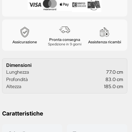
Pronta consegna
Assicurazione
Assistenza ricambi
Spedizione in 9 giorni
Dimensioni
Lunghezza
77.0 cm
Profondità
83.0 cm
Altezza
185.0 cm
Caratteristiche