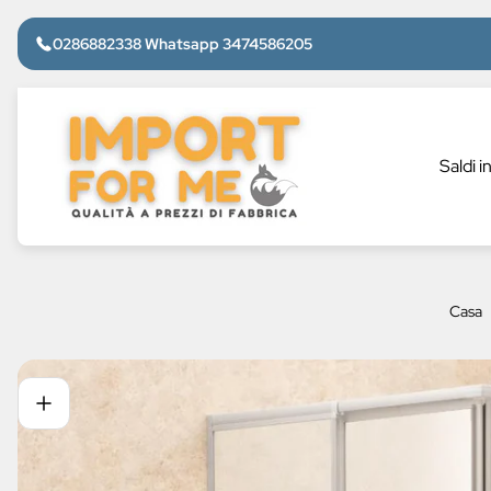
0286882338 Whatsapp 3474586205
Logo
del
negozio"
Saldi i
Casa