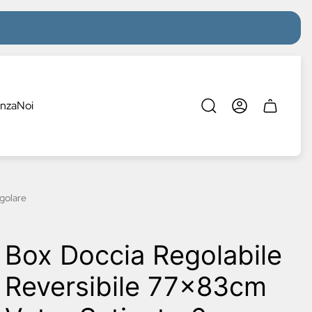
enza
Noi
Cassetto
del
carrello.
golare
Box Doccia Regolabile
Reversibile 77x83cm