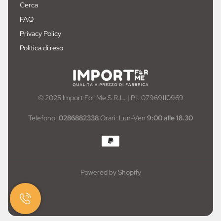
Cerca
FAQ
Privacy Policy
Politica di reso
© 2025 Import For Me S.R.L. | P.I. 07969110969
Telefono:
0286882338
Orari: Lun-Ven
9:00 alle 18.30
Powered by Shopify