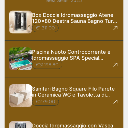
Best Seller 2025
Box Doccia Idromassaggio Atene
120x80 Destra Sauna Bagno Turco
e Ozono
€1.311,00
Piscina Nuoto Controcorrente e
Idromassaggio SPA Special
585x220 cm
€31.198,80
Sanitari Bagno Square Filo Parete
in Ceramica WC e Tavoletta di
Design
€279,00
Doccia Idromassaggio con Vasca