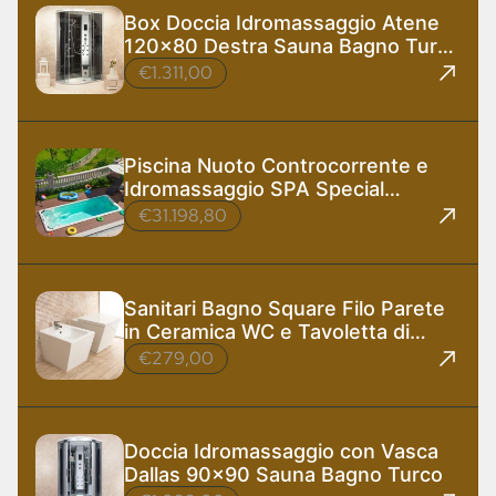
Box Doccia Idromassaggio Atene
120x80 Destra Sauna Bagno Turco
e Ozono
€1.311,00
Piscina Nuoto Controcorrente e
Idromassaggio SPA Special
585x220 cm
€31.198,80
Sanitari Bagno Square Filo Parete
in Ceramica WC e Tavoletta di
Design
€279,00
Doccia Idromassaggio con Vasca
Dallas 90x90 Sauna Bagno Turco