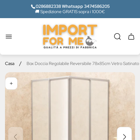
0286882338 Whatsapp 3474586205
🚚 Spedizione GRATIS sopra i 1000€
Logo
del
negozio"
Casse
del
carrel
/
Casa
Box Doccia Regolabile Reversibile 78x85cm Vetro Satinat