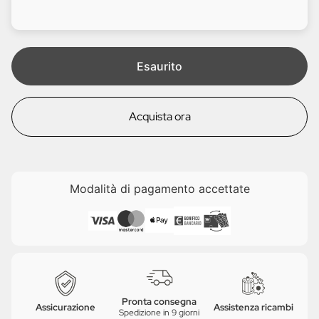
d
l
i
e
t
a
Esaurito
Acquista ora
Modalità di pagamento accettate
Pronta consegna
Assicurazione
Assistenza ricambi
Spedizione in 9 giorni