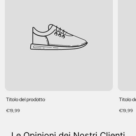
Titolo del prodotto
Titolo d
Prezzo
Prezzo
€19,99
€19,99
normale
normale
Le Opinioni dei Nostri Clienti