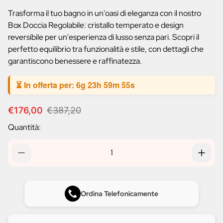
prodotto:
Trasforma il tuo bagno in un'oasi di eleganza con il nostro
Box Doccia Regolabile: cristallo temperato e design
reversibile per un'esperienza di lusso senza pari. Scopri il
perfetto equilibrio tra funzionalità e stile, con dettagli che
garantiscono benessere e raffinatezza.
⏳ In offerta per:
6g 23h 59m 54s
P
P
€176,00
€387,20
r
r
Quantità:
e
e
z
z
z
z
o
o
d
n
i
o
v
r
Ordina Telefonicamente
e
m
n
a