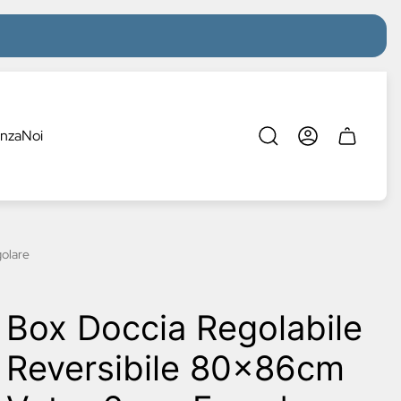
enza
Noi
Cassetto
del
carrello.
olare
Box Doccia Regolabile
Reversibile 80x86cm