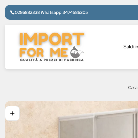
0286882338 Whatsapp 3474586205
Logo
del
negozio"
Saldi i
Casa