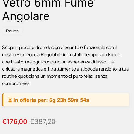
Vetro 6mm Fume'
Angolare
Etichetta
Esaurito
del
prodotto:
Scopri il piacere di un design elegante e funzionale con il
nostro Box Doccia Regolabile in cristallo temperato Fumé,
che trasforma ogni doccia in un'esperienza di lusso. La
chiusura magnetica e il trattamento antigoccia rendono la tua
routine quotidiana un momento di puro relax, senza
compromessi.
⏳ In offerta per:
6g 23h 59m 53s
P
P
€176,00
€387,20
r
r