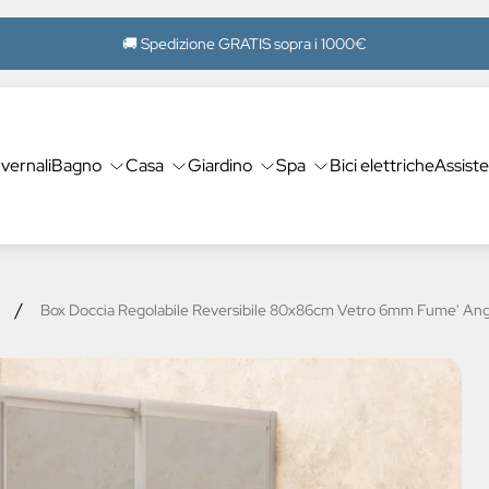
🚚 Spedizione GRATIS sopra i 1000€
nvernali
Bagno
Casa
Giardino
Spa
Bici elettriche
Assist
/
Box Doccia Regolabile Reversibile 80x86cm Vetro 6mm Fume' Ang