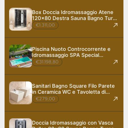
Box Doccia Idromassaggio Atene
120x80 Destra Sauna Bagno Turco
e Ozono
€1.311,00
Piscina Nuoto Controcorrente e
Idromassaggio SPA Special
585x220 cm
€31.198,80
Sanitari Bagno Square Filo Parete
in Ceramica WC e Tavoletta di
Design
€279,00
Doccia Idromassaggio con Vasca