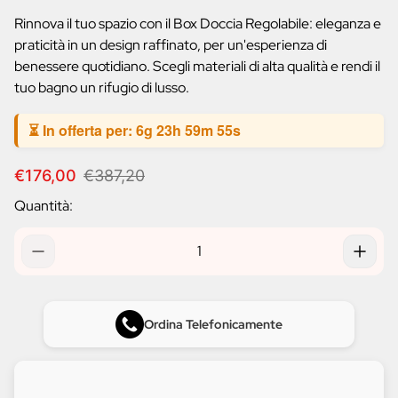
prodotto:
Rinnova il tuo spazio con il Box Doccia Regolabile: eleganza e
praticità in un design raffinato, per un'esperienza di
benessere quotidiano. Scegli materiali di alta qualità e rendi il
tuo bagno un rifugio di lusso.
⏳ In offerta per:
6g 23h 59m 54s
P
P
€176,00
€387,20
r
r
Quantità:
e
e
z
z
z
z
o
o
d
n
i
o
v
r
Ordina Telefonicamente
e
m
n
a
d
l