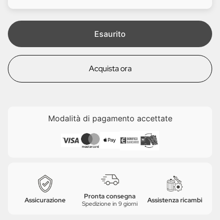
i
e
t
a
Esaurito
Acquista ora
Modalità di pagamento accettate
Pronta consegna
Assicurazione
Assistenza ricambi
Spedizione in 9 giorni