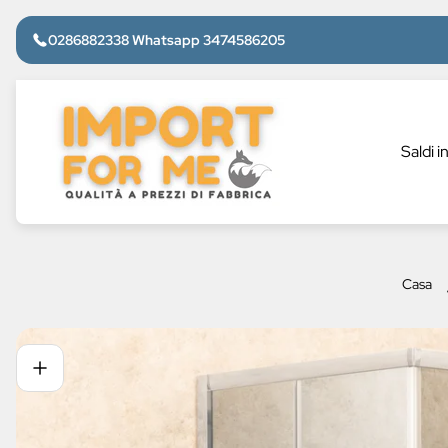
0286882338 Whatsapp 3474586205
Logo
del
negozio"
Saldi i
Casa