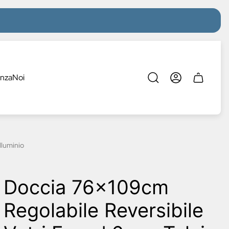
enza
Noi
Cassetto
del
carrello.
lluminio
Doccia 76x109cm
Regolabile Reversibile