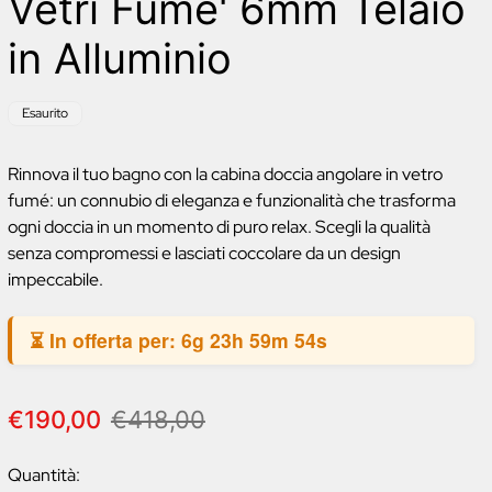
Vetri Fume' 6mm Telaio
in Alluminio
Etichetta
Esaurito
del
prodotto:
Rinnova il tuo bagno con la cabina doccia angolare in vetro
fumé: un connubio di eleganza e funzionalità che trasforma
ogni doccia in un momento di puro relax. Scegli la qualità
senza compromessi e lasciati coccolare da un design
impeccabile.
⏳ In offerta per:
6g 23h 59m 53s
P
P
€190,00
€418,00
r
r
e
e
Quantità: