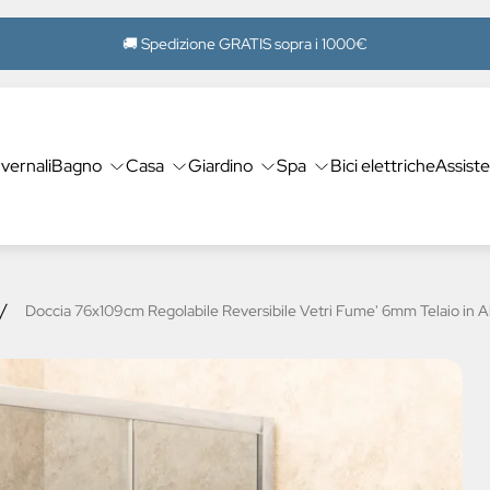
🚚 Spedizione GRATIS sopra i 1000€
nvernali
Bagno
Casa
Giardino
Spa
Bici elettriche
Assist
/
Doccia 76x109cm Regolabile Reversibile Vetri Fume' 6mm Telaio in A