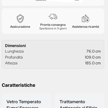
Pronta consegna
Assicurazione
Assistenza ricambi
Spedizione in 9 giorni
Dimensioni
Lunghezza
76.0 cm
Profondità
109.0 cm
Altezza
185.0 cm
Caratteristiche
Vetro Temperato
Trattamento
Fume' Spessore
Antigoccia al Silicio