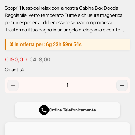
prodotto:
Scopri il lusso del relax con la nostra Cabina Box Doccia
Regolabile: vetro temperato Fumé e chiusura magnetica
per un'esperienza di benessere senza compromessi.
Trasforma il tuo bagno in un angolo di eleganza e comfort.
⏳ In offerta per:
6g 23h 59m 54s
P
P
€190,00
€418,00
r
r
Quantità:
e
e
z
z
z
z
o
o
d
n
i
o
v
r
Ordina Telefonicamente
e
m
n
a
d
l