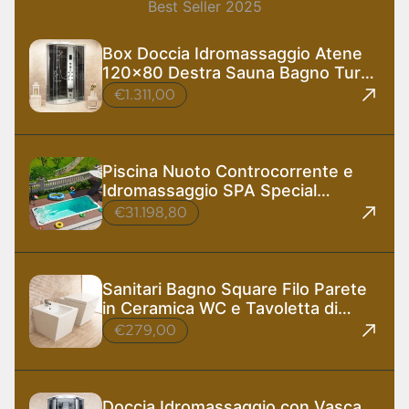
Best Seller 2025
Box Doccia Idromassaggio Atene
120x80 Destra Sauna Bagno Turco
e Ozono
€1.311,00
Piscina Nuoto Controcorrente e
Idromassaggio SPA Special
585x220 cm
€31.198,80
Sanitari Bagno Square Filo Parete
in Ceramica WC e Tavoletta di
Design
€279,00
Doccia Idromassaggio con Vasca