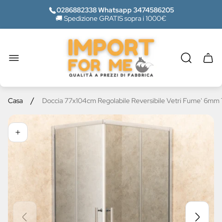
0286882338 Whatsapp 3474586205
🚚 Spedizione GRATIS sopra i 1000€
Logo
del
negozio"
Casse
del
carrel
/
Casa
Doccia 77x104cm Regolabile Reversibile Vetri Fume' 6mm T