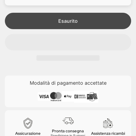
i
e
t
a
Esaurito
Modalità di pagamento accettate
Pronta consegna
Assicurazione
Assistenza ricambi
Spedizione in 9 giorni