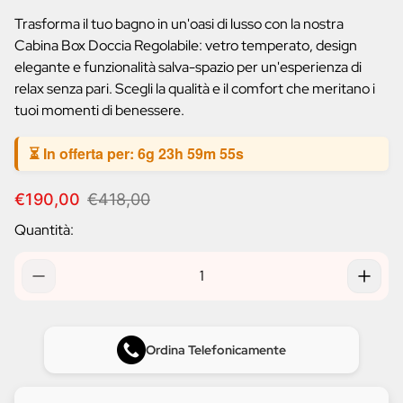
prodotto:
Trasforma il tuo bagno in un'oasi di lusso con la nostra
Cabina Box Doccia Regolabile: vetro temperato, design
elegante e funzionalità salva-spazio per un'esperienza di
relax senza pari. Scegli la qualità e il comfort che meritano i
tuoi momenti di benessere.
⏳ In offerta per:
6g 23h 59m 54s
P
P
€190,00
€418,00
r
r
Quantità:
e
e
z
z
z
z
o
o
d
n
i
o
v
r
Ordina Telefonicamente
e
m
n
a