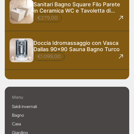
Sanitari Bagno Square Filo Parete
in Ceramica WC e Tavoletta di
Design
€279,00
Doccia Idromassaggio con Vasca
Dallas 90x90 Sauna Bagno Turco
€1.099,00
Menu
Saldi invernali
Bagno
Casa
Giardino