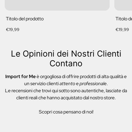
Titolo del prodotto
Titolo d
Prezzo
Prezzo
€19,99
€19,99
normale
normale
Le Opinioni dei Nostri Clienti
Contano
Import for Me
è orgogliosa di offrire prodotti di alta qualità e
un servizio clienti
attento
e
professionale
.
Le recensioni che trovi qui sotto sono autentiche, lasciate da
clienti reali che hanno acquistato dal nostro store.
Scopri cosa pensano di noi!