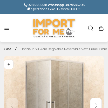
0286882338 Whatsapp 3474586205
🚚 Spedizione GRATIS sopra i 1000€
Logo
del
negozio"
Casse
del
carrel
/
Casa
Doccia 79x104cm Regolabile Reversibile Vetri Fume' 6mm T