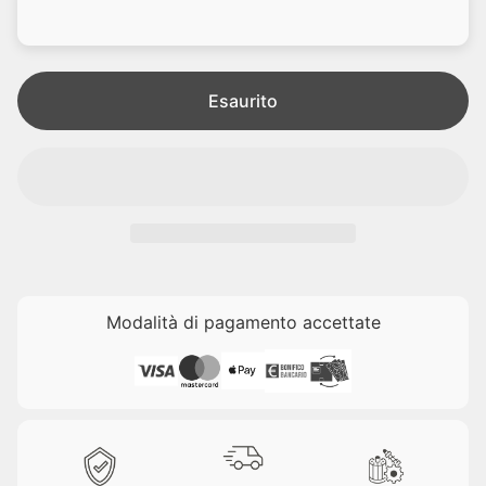
d
l
i
e
t
a
Esaurito
Modalità di pagamento accettate