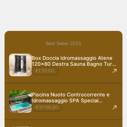
Best Seller 2025
Box Doccia Idromassaggio Atene
120x80 Destra Sauna Bagno Turco
e Ozono
€1.311,00
Piscina Nuoto Controcorrente e
Idromassaggio SPA Special
585x220 cm
€31.198,80