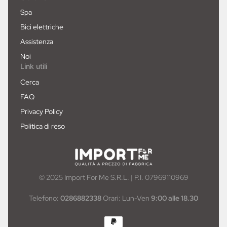
Spa
Bici elettriche
Assistenza
Noi
Link utili
Cerca
FAQ
Privacy Policy
Politica di reso
© 2025 Import For Me S.R.L. | P.I. 07969110969
Telefono:
0286882338
Orari: Lun-Ven
9:00 alle 18.30