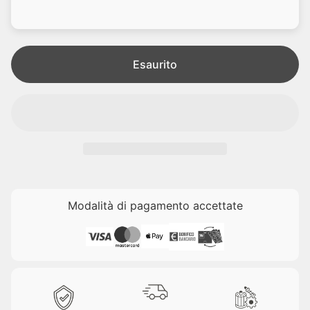
d
l
i
e
t
a
Esaurito
Modalità di pagamento accettate