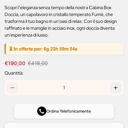
prodotto:
Scopri l'eleganza senza tempo della nostra Cabina Box
Doccia, un capolavoro in cristallo temperato Fumè, che
trasforma il tuo bagno in un'oasi di relax. Con il suo design
raffinato e le maniglie in acciaio inox, ogni doccia diventa
un'esperienza di lusso.
⏳ In offerta per:
6g 23h 59m 53s
P
P
€190,00
€418,00
r
r
Quantità:
e
e
z
z
z
z
o
o
d
n
i
o
v
r
Ordina Telefonicamente
e
m
n
a