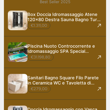
Best Seller 2025
Box Doccia Idromassaggio Atene
120x80 Destra Sauna Bagno Turco
e Ozono
€1.311,00
Piscina Nuoto Controcorrente e
Idromassaggio SPA Special
585x220 cm
€31.198,80
Sanitari Bagno Square Filo Parete
in Ceramica WC e Tavoletta di
Design
€279,00
Doccia Idromassaggio con Vasca