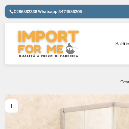
0286882338 Whatsapp 3474586205
Logo
del
negozio"
Saldi i
Casa