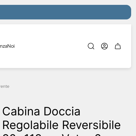
enza
Noi
Cassetto
del
carrello.
rente
Cabina Doccia
Regolabile Reversibile