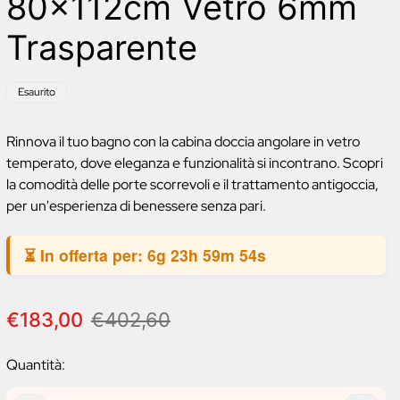
80x112cm Vetro 6mm
Trasparente
Etichetta
Esaurito
del
prodotto:
Rinnova il tuo bagno con la cabina doccia angolare in vetro
temperato, dove eleganza e funzionalità si incontrano. Scopri
la comodità delle porte scorrevoli e il trattamento antigoccia,
per un'esperienza di benessere senza pari.
⏳ In offerta per:
6g 23h 59m 53s
P
P
€183,00
€402,60
r
r
e
e
Quantità:
z
z