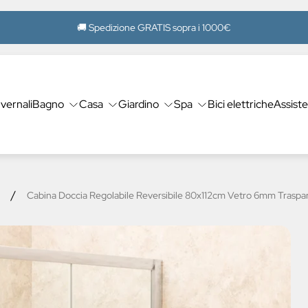
🚚 Spedizione GRATIS sopra i 1000€
nvernali
Bagno
Casa
Giardino
Spa
Bici elettriche
Assist
/
Cabina Doccia Regolabile Reversibile 80x112cm Vetro 6mm Traspa