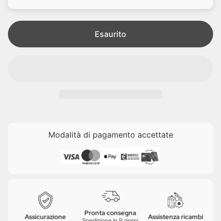
i
e
t
a
Esaurito
Modalità di pagamento accettate
Pronta consegna
Assicurazione
Assistenza ricambi
Spedizione in 9 giorni