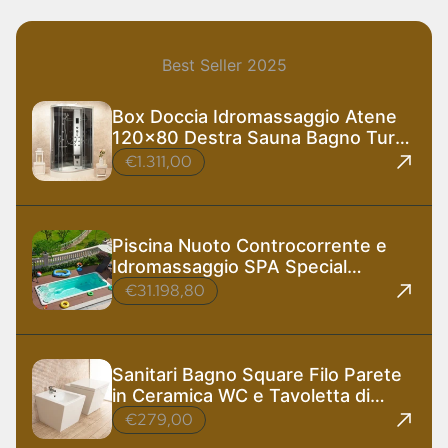
Best Seller 2025
Box Doccia Idromassaggio Atene
120x80 Destra Sauna Bagno Turco
e Ozono
€1.311,00
Piscina Nuoto Controcorrente e
Idromassaggio SPA Special
585x220 cm
€31.198,80
Sanitari Bagno Square Filo Parete
in Ceramica WC e Tavoletta di
Design
€279,00