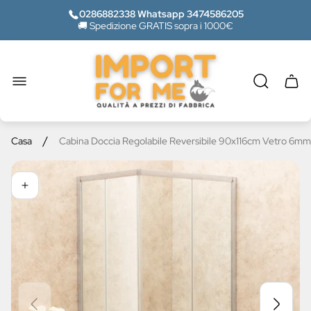
0286882338 Whatsapp 3474586205
🚚 Spedizione GRATIS sopra i 1000€
Logo
del
negozio"
Casse
del
carrel
/
Casa
Cabina Doccia Regolabile Reversibile 90x116cm Vetro 6mm