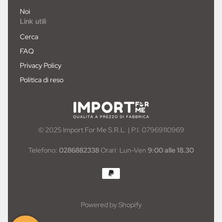
Noi
Link utili
Cerca
FAQ
Privacy Policy
Politica di reso
© 2025 Import For Me S.R.L. | P.I. 07969110969
Telefono:
0286882338
Orari: Lun-Ven
9:00 alle 18.30
Powered by Shopify