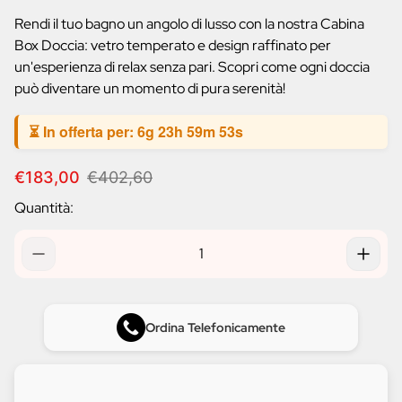
prodotto:
Rendi il tuo bagno un angolo di lusso con la nostra Cabina
Box Doccia: vetro temperato e design raffinato per
un'esperienza di relax senza pari. Scopri come ogni doccia
può diventare un momento di pura serenità!
⏳ In offerta per:
6g 23h 59m 53s
P
P
€183,00
€402,60
r
r
Quantità:
e
e
z
z
z
z
o
o
d
n
i
o
v
r
Ordina Telefonicamente
e
m
n
a
d
l