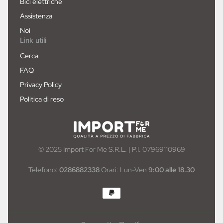
Bici elettriche
Assistenza
Noi
Link utili
Cerca
FAQ
Privacy Policy
Politica di reso
© 2025 Import For Me S.R.L. | P.I. 07969110969
Telefono:
0286882338
Orari: Lun-Ven
9:00 alle 18.30