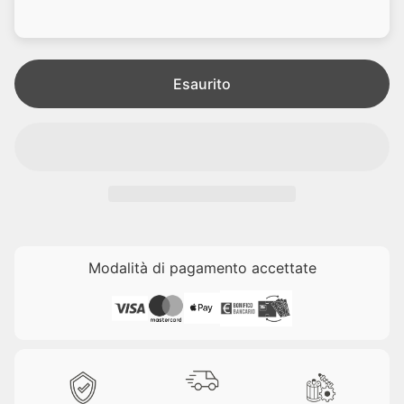
d
l
i
e
t
a
Esaurito
Modalità di pagamento accettate