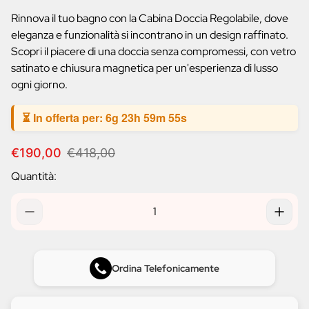
prodotto:
Rinnova il tuo bagno con la Cabina Doccia Regolabile, dove
eleganza e funzionalità si incontrano in un design raffinato.
Scopri il piacere di una doccia senza compromessi, con vetro
satinato e chiusura magnetica per un'esperienza di lusso
ogni giorno.
⏳ In offerta per:
6g 23h 59m 54s
P
P
€190,00
€418,00
r
r
Quantità:
e
e
z
z
z
z
o
o
d
n
i
o
v
r
Ordina Telefonicamente
e
m
n
a