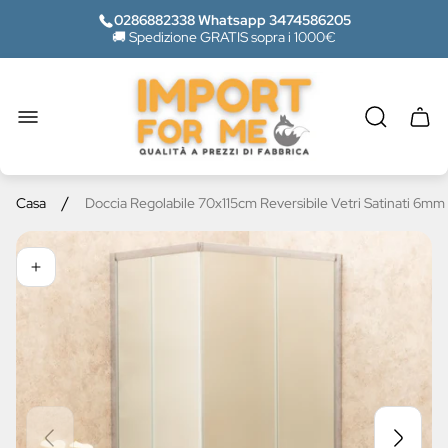
0286882338 Whatsapp 3474586205
🚚 Spedizione GRATIS sopra i 1000€
Logo
del
negozio"
Casse
del
carrel
/
Casa
Doccia Regolabile 70x115cm Reversibile Vetri Satinati 6mm 