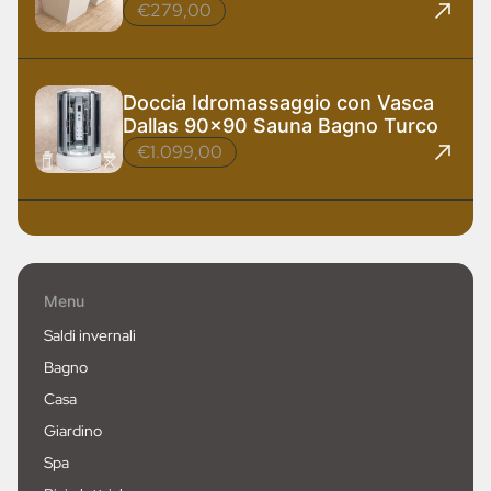
Design
€279,00
Doccia Idromassaggio con Vasca
Dallas 90x90 Sauna Bagno Turco
€1.099,00
Menu
Saldi invernali
Bagno
Casa
Giardino
Spa