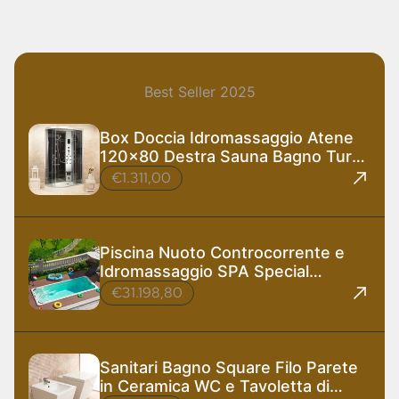
Best Seller 2025
Box Doccia Idromassaggio Atene
120x80 Destra Sauna Bagno Turco
e Ozono
€1.311,00
Piscina Nuoto Controcorrente e
Idromassaggio SPA Special
585x220 cm
€31.198,80
Sanitari Bagno Square Filo Parete
in Ceramica WC e Tavoletta di