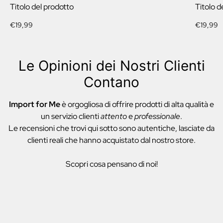
Titolo del prodotto
Titolo d
Prezzo
Prezzo
€19,99
€19,99
normale
normale
Le Opinioni dei Nostri Clienti
Contano
Import for Me
è orgogliosa di offrire prodotti di alta qualità e
un servizio clienti
attento
e
professionale
.
Le recensioni che trovi qui sotto sono autentiche, lasciate da
clienti reali che hanno acquistato dal nostro store.
Scopri cosa pensano di noi!