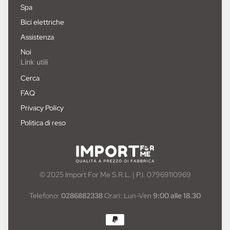
Spa
Bici elettriche
Assistenza
Noi
Link utili
Cerca
FAQ
Privacy Policy
Politica di reso
© 2025 Import For Me S.R.L. | P.I. 07969110969
Telefono:
0286882338
Orari: Lun-Ven
9:00 alle 18.30