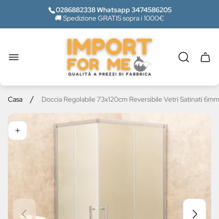
0286882338 Whatsapp 3474586205
🚚 Spedizione GRATIS sopra i 1000€
Logo
del
negozio"
Casse
del
carrel
/
Casa
Doccia Regolabile 73x120cm Reversibile Vetri Satinati 6mm