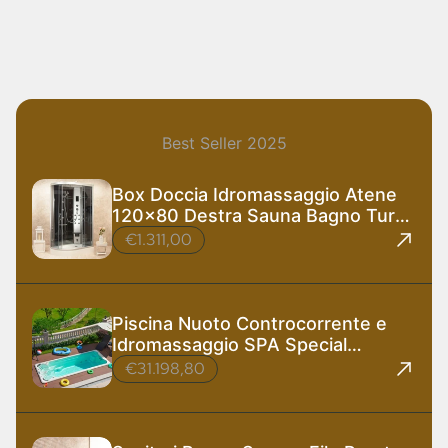
Best Seller 2025
Box Doccia Idromassaggio Atene
120x80 Destra Sauna Bagno Turco
e Ozono
€1.311,00
Piscina Nuoto Controcorrente e
Idromassaggio SPA Special
585x220 cm
€31.198,80