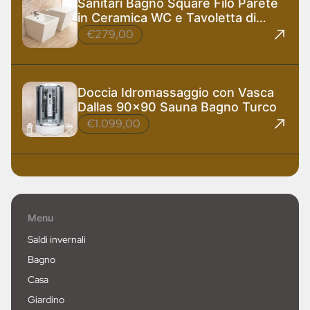
Sanitari Bagno Square Filo Parete
in Ceramica WC e Tavoletta di
Design
€279,00
Doccia Idromassaggio con Vasca
Dallas 90x90 Sauna Bagno Turco
€1.099,00
Menu
Saldi invernali
Bagno
Casa
Giardino