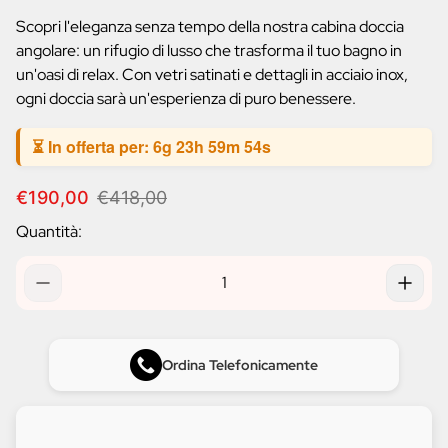
prodotto:
Scopri l'eleganza senza tempo della nostra cabina doccia
angolare: un rifugio di lusso che trasforma il tuo bagno in
un'oasi di relax. Con vetri satinati e dettagli in acciaio inox,
ogni doccia sarà un'esperienza di puro benessere.
⏳ In offerta per:
6g 23h 59m 53s
P
P
€190,00
€418,00
r
r
Quantità:
e
e
z
z
z
z
o
o
d
n
i
o
v
r
Ordina Telefonicamente
e
m
n
a
d
l