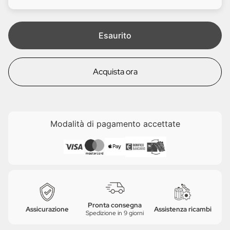
i
e
t
a
Esaurito
Acquista ora
Modalità di pagamento accettate
Pronta consegna
Assicurazione
Assistenza ricambi
Spedizione in 9 giorni