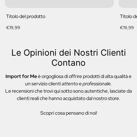
Titolo del prodotto
Titolo d
Prezzo
Prezzo
€19,99
€19,99
normale
normale
Le Opinioni dei Nostri Clienti
Contano
Import for Me
è orgogliosa di offrire prodotti di alta qualità e
un servizio clienti
attento
e
professionale
.
Le recensioni che trovi qui sotto sono autentiche, lasciate da
clienti reali che hanno acquistato dal nostro store.
Scopri cosa pensano di noi!