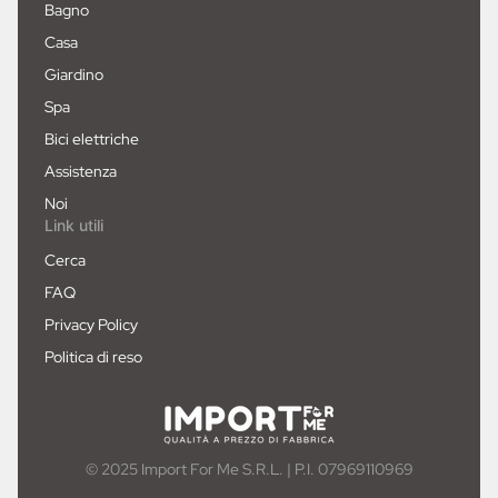
Bagno
Casa
Giardino
Spa
Bici elettriche
Assistenza
Noi
Link utili
Cerca
FAQ
Privacy Policy
Politica di reso
© 2025 Import For Me S.R.L. | P.I. 07969110969