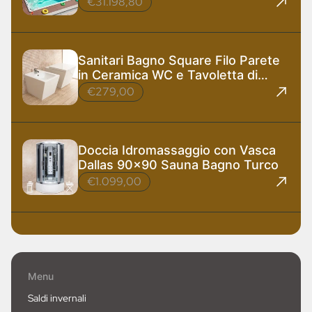
€31.198,80
Sanitari Bagno Square Filo Parete
in Ceramica WC e Tavoletta di
Design
€279,00
Doccia Idromassaggio con Vasca
Dallas 90x90 Sauna Bagno Turco
€1.099,00
Menu
Saldi invernali