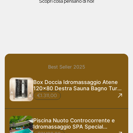
Scopri cosa pensano di noi!
Best Seller 2025
Box Doccia Idromassaggio Atene
120x80 Destra Sauna Bagno Turco
e Ozono
€1.311,00
Piscina Nuoto Controcorrente e
Idromassaggio SPA Special
585x220 cm