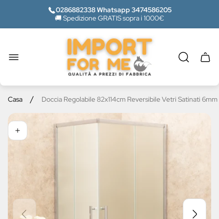
0286882338 Whatsapp 3474586205
🚚 Spedizione GRATIS sopra i 1000€
Logo
del
negozio"
Casse
del
carrel
/
Casa
Doccia Regolabile 82x114cm Reversibile Vetri Satinati 6mm 