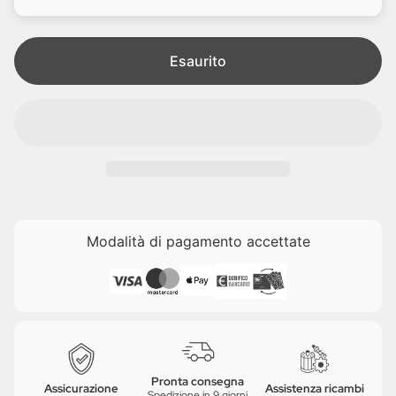
i
e
t
a
Esaurito
Modalità di pagamento accettate
Pronta consegna
Assicurazione
Assistenza ricambi
Spedizione in 9 giorni