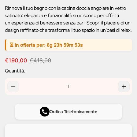
prodotto:
Rinnova il tuo bagno con la cabina doccia angolare in vetro
satinato: eleganza e funzionalità si uniscono per offrirti
un'esperienza di benessere senza pari. Scopri il piacere di un
design raffinato che trasforma il tuo spazio in un'oasi di relax.
⏳ In offerta per:
6g 23h 59m 52s
P
P
€190,00
€418,00
r
r
Quantità:
e
e
z
z
z
z
o
o
d
n
i
o
v
r
Ordina Telefonicamente
e
m
n
a
d
l