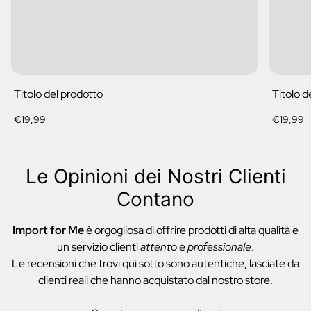
Titolo del prodotto
Titolo d
Prezzo
Prezzo
€19,99
€19,99
normale
normale
Le Opinioni dei Nostri Clienti
Contano
Import for Me
è orgogliosa di offrire prodotti di alta qualità e
un servizio clienti
attento
e
professionale
.
Le recensioni che trovi qui sotto sono autentiche, lasciate da
clienti reali che hanno acquistato dal nostro store.