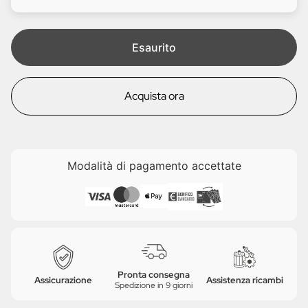
i
e
t
a
Esaurito
Acquista ora
Modalità di pagamento accettate
Pronta consegna
Assicurazione
Assistenza ricambi
Spedizione in 9 giorni