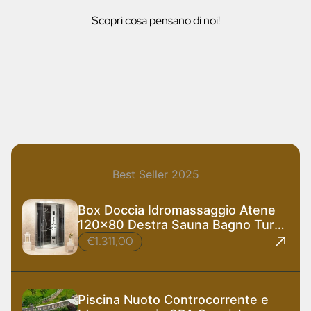
Scopri cosa pensano di noi!
Best Seller 2025
Box Doccia Idromassaggio Atene
120x80 Destra Sauna Bagno Turco
e Ozono
€1.311,00
Piscina Nuoto Controcorrente e