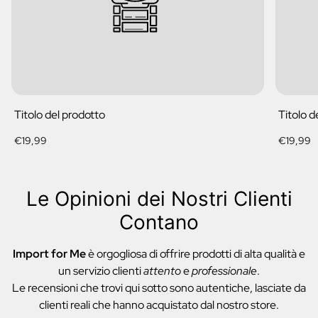
Titolo del prodotto
Titolo d
Prezzo
Prezzo
€19,99
€19,99
normale
normale
Le Opinioni dei Nostri Clienti
Contano
Import for Me
è orgogliosa di offrire prodotti di alta qualità e
un servizio clienti
attento
e
professionale
.
Le recensioni che trovi qui sotto sono autentiche, lasciate da
clienti reali che hanno acquistato dal nostro store.