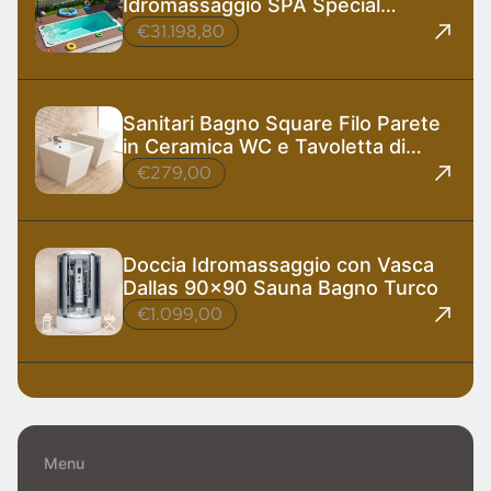
Idromassaggio SPA Special
585x220 cm
€31.198,80
Sanitari Bagno Square Filo Parete
in Ceramica WC e Tavoletta di
Design
€279,00
Doccia Idromassaggio con Vasca
Dallas 90x90 Sauna Bagno Turco
€1.099,00
Menu