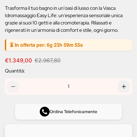
prodotto:
Trasforma il tuo bagno in un'oasi di lusso con la Vasca
Idromassaggio Easy Life: un'esperienza sensoriale unica
grazie ai suoi 10 getti e alla cromoterapia. Rilassati e
rigenerati in un'armonia di comfort e stile, ogni giorno.
⏳ In offerta per:
6g 23h 59m 54s
P
P
€1.349,00
€2.967,80
r
r
Quantità:
e
e
z
z
z
z
o
o
d
n
i
o
v
r
Ordina Telefonicamente
e
m
n
a
d
l