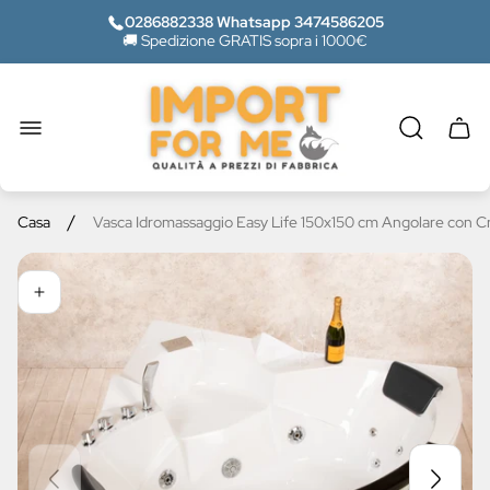
0286882338 Whatsapp 3474586205
🚚 Spedizione GRATIS sopra i 1000€
Logo
del
negozio"
Casse
del
carrel
/
Casa
Vasca Idromassaggio Easy Life 150x150 cm Angolare con 