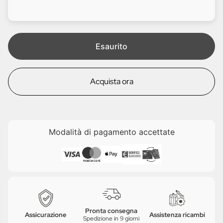
d
l
i
e
t
a
Esaurito
Acquista ora
Modalità di pagamento accettate
Pronta consegna
Assicurazione
Assistenza ricambi
Spedizione in 9 giorni