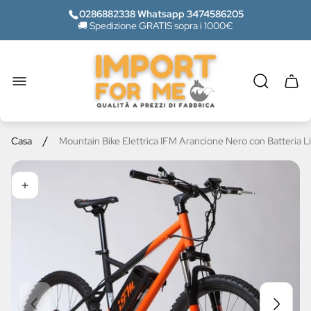
0286882338 Whatsapp 3474586205
🚚 Spedizione GRATIS sopra i 1000€
Logo
del
negozio"
Casse
del
carrel
/
Casa
Mountain Bike Elettrica IFM Arancione Nero con Batteria L