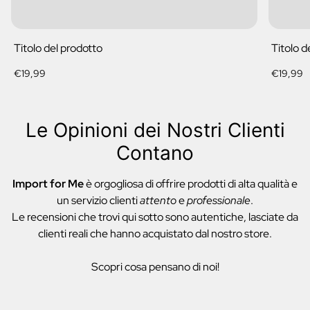
Titolo del prodotto
Titolo d
Prezzo
Prezzo
€19,99
€19,99
normale
normale
Le Opinioni dei Nostri Clienti
Contano
Import for Me
è orgogliosa di offrire prodotti di alta qualità e
un servizio clienti
attento
e
professionale
.
Le recensioni che trovi qui sotto sono autentiche, lasciate da
clienti reali che hanno acquistato dal nostro store.
Scopri cosa pensano di noi!