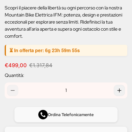
prodotto:
Scopri il piacere della libertà su ogni percorso con la nostra
Mountain Bike Elettrica IFM: potenza, design e prestazioni
eccezionali per esplorare senza limiti. Ridefinisci la tua
avventura all'aria aperta e supera ogni ostacolo con stile e
comfort.
⏳ In offerta per:
6g 23h 59m 54s
P
P
€499,00
€1.317,84
r
r
Quantità:
e
e
z
z
z
z
o
o
d
n
i
o
v
r
Ordina Telefonicamente
e
m
n
a