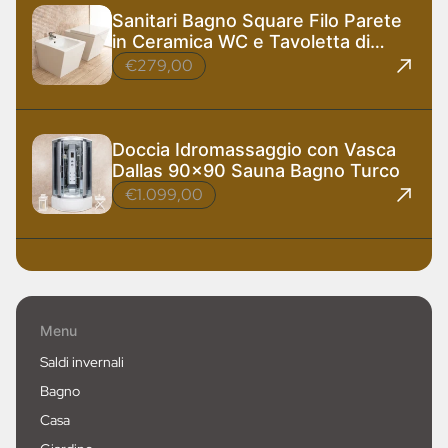
Sanitari Bagno Square Filo Parete
in Ceramica WC e Tavoletta di
Design
€279,00
Doccia Idromassaggio con Vasca
Dallas 90x90 Sauna Bagno Turco
€1.099,00
Menu
Saldi invernali
Bagno
Casa