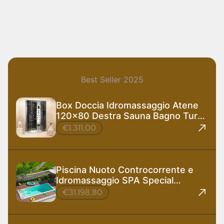
Best Seller 2025
Box Doccia Idromassaggio Atene
120x80 Destra Sauna Bagno Turco
e Ozono
€1.311,00
Piscina Nuoto Controcorrente e
Idromassaggio SPA Special
585x220 cm
€31.198,80