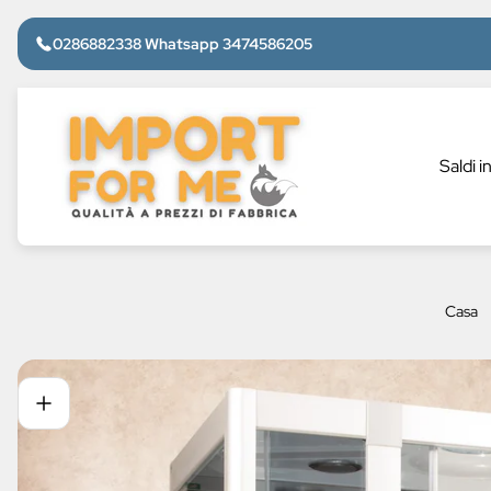
0286882338 Whatsapp 3474586205
Logo
del
negozio"
Saldi i
Casa