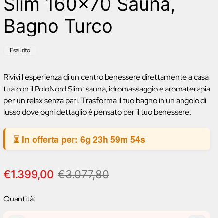
Slim 160x70 Sauna,
Bagno Turco
Etichetta
Esaurito
del
prodotto:
Rivivi l'esperienza di un centro benessere direttamente a casa
tua con il PoloNord Slim: sauna, idromassaggio e aromaterapia
per un relax senza pari. Trasforma il tuo bagno in un angolo di
lusso dove ogni dettaglio è pensato per il tuo benessere.
⏳ In offerta per:
6g 23h 59m 53s
P
P
€1.399,00
€3.077,80
r
r
e
e
Quantità:
z
z