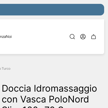
enza
Noi
Cassetto
del
carrello.
o Turco
Doccia Idromassaggio
con Vasca PoloNord