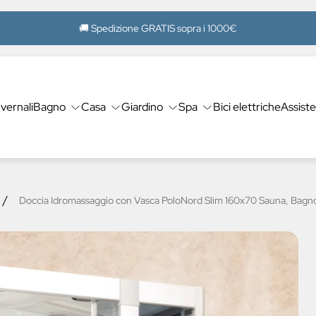
🚚 Spedizione GRATIS sopra i 1000€
nvernali
Bagno
Casa
Giardino
Spa
Bici elettriche
Assist
/
Doccia Idromassaggio con Vasca PoloNord Slim 160x70 Sauna, Bagn