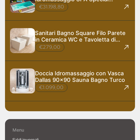
585x220 cm
€31.198,80
Sanitari Bagno Square Filo Parete
in Ceramica WC e Tavoletta di
Design
€279,00
Doccia Idromassaggio con Vasca
Dallas 90x90 Sauna Bagno Turco
€1.099,00
Menu
Saldi invernali