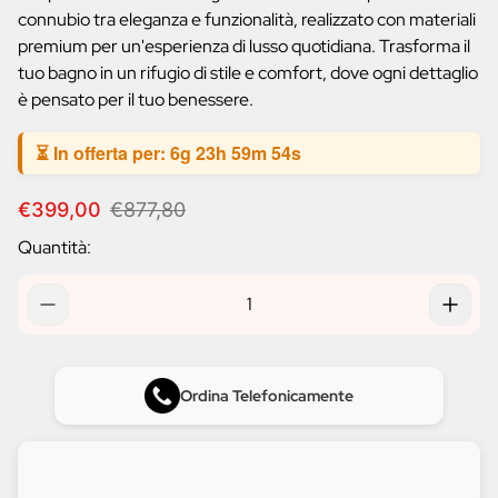
connubio tra eleganza e funzionalità, realizzato con materiali
premium per un'esperienza di lusso quotidiana. Trasforma il
tuo bagno in un rifugio di stile e comfort, dove ogni dettaglio
è pensato per il tuo benessere.
⏳ In offerta per:
6g 23h 59m 53s
P
P
€399,00
€877,80
r
r
Quantità:
e
e
z
z
z
z
o
o
d
n
i
o
v
r
Ordina Telefonicamente
e
m
n
a
d
l
i
e