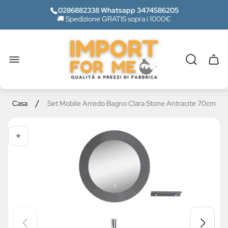
0286882338 Whatsapp 3474586205
🚚 Spedizione GRATIS sopra i 1000€
Logo
del
negozio"
Casse
del
carrel
/
Casa
Set Mobile Arredo Bagno Clara Stone Antracite 70cm