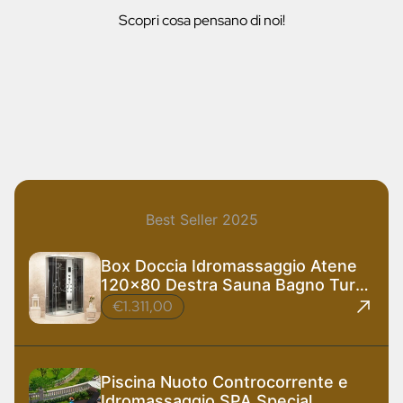
Scopri cosa pensano di noi!
Best Seller 2025
Box Doccia Idromassaggio Atene
120x80 Destra Sauna Bagno Turco
e Ozono
€1.311,00
Piscina Nuoto Controcorrente e
Idromassaggio SPA Special