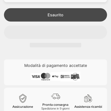
t
a
Esaurito
Modalità di pagamento accettate
Pronta consegna
Assicurazione
Assistenza ricambi
Spedizione in 9 giorni