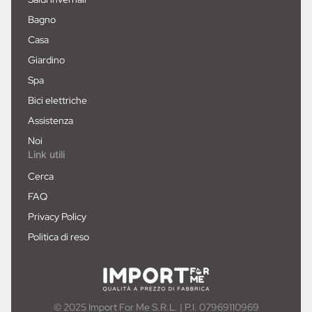
Bagno
Casa
Giardino
Spa
Bici elettriche
Assistenza
Noi
Link utili
Cerca
FAQ
Privacy Policy
Politica di reso
© 2025 Import For Me S.R.L. | P.I. 07969110969