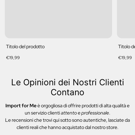
Titolo del prodotto
Titolo d
Prezzo
Prezzo
€19,99
€19,99
normale
normale
Le Opinioni dei Nostri Clienti
Contano
Import for Me
è orgogliosa di offrire prodotti di alta qualità e
un servizio clienti
attento
e
professionale
.
Le recensioni che trovi qui sotto sono autentiche, lasciate da
clienti reali che hanno acquistato dal nostro store.