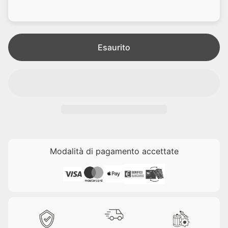
d
l
i
e
t
a
Esaurito
Modalità di pagamento accettate