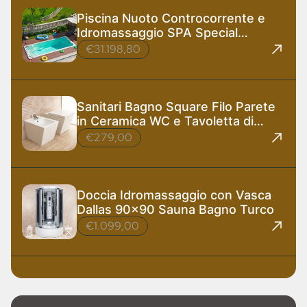
Piscina Nuoto Controcorrente e
Idromassaggio SPA Special
585x220 cm
€31.198,80
Sanitari Bagno Square Filo Parete
in Ceramica WC e Tavoletta di
Design
€279,00
Doccia Idromassaggio con Vasca
Dallas 90x90 Sauna Bagno Turco
€1.099,00