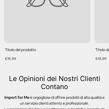
Titolo del prodotto
Titolo d
Prezzo
Prezzo
€19,99
€19,99
normale
normale
Le Opinioni dei Nostri Clienti
Contano
Import for Me
è orgogliosa di offrire prodotti di alta qualità e
un servizio clienti
attento
e
professionale
.