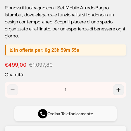
prodotto:
Rinnova il tuo bagno con il Set Mobile Arredo Bagno
Istambul, dove eleganza e funzionalità si fondono in un
design contemporaneo. Scopri il piacere di uno spazio
organizzato e raffinato, per un'esperienza di benessere ogni
giorno.
⏳ In offerta per:
6g 23h 59m 54s
P
P
€499,00
€1.097,80
r
r
Quantità:
e
e
z
z
z
z
o
o
d
n
i
o
v
r
Ordina Telefonicamente
e
m
n
a