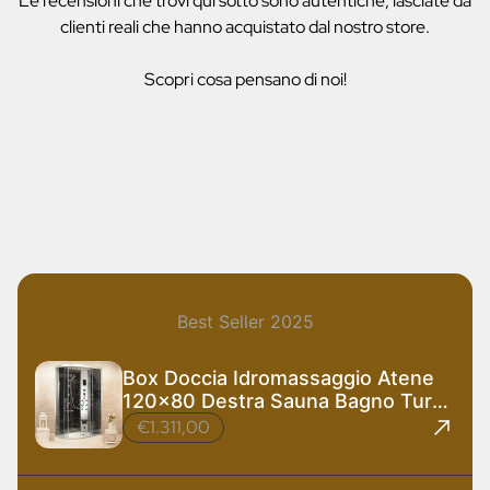
Le recensioni che trovi qui sotto sono autentiche, lasciate da
clienti reali che hanno acquistato dal nostro store.
Scopri cosa pensano di noi!
Best Seller 2025
Box Doccia Idromassaggio Atene
120x80 Destra Sauna Bagno Turco
e Ozono
€1.311,00