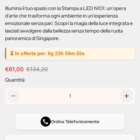
prodotto:
Illumina il tuo spazio con la Stampa a LED N101: un'opera
d'arte che trasforma ogni ambiente in un'esperienza
emozionale senza pari. Scopri la magia della luce integrata e
lasciati avvolgere dalla bellezza senza tempo della ruota
panoramica di Singapore.
⏳ In offerta per:
6g 23h 59m 54s
P
P
€61,00
€134,20
r
r
Quantità:
e
e
z
z
z
z
o
o
d
n
i
o
v
r
Ordina Telefonicamente
e
m
n
a