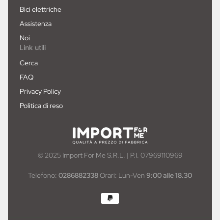
Bici elettriche
Assistenza
Noi
Link utili
Cerca
FAQ
Privacy Policy
Politica di reso
© 2025 Import For Me S.R.L. | P.I. 07969110969
Telefono:
0286882338
Orari: Lun-Ven
9:00 alle 18.30