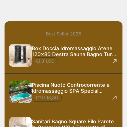
Best Seller 2025
Box Doccia Idromassaggio Atene
120x80 Destra Sauna Bagno Turco
e Ozono
€1.311,00
Piscina Nuoto Controcorrente e
Idromassaggio SPA Special
585x220 cm
€31.198,80
Sanitari Bagno Square Filo Parete