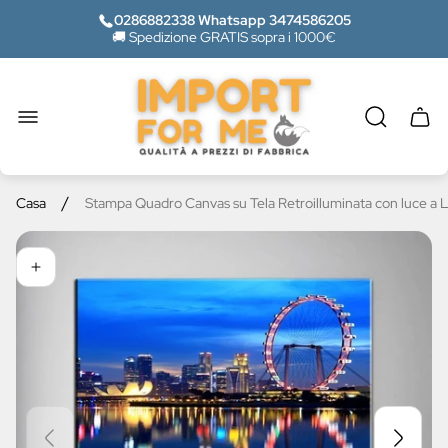
0286882338 Whatsapp 3474586205
🚚 Spedizione GRATIS sopra i 1000€
Logo
del
negozio"
Casse
del
carrel
/
Casa
Stampa Quadro Canvas su Tela Retroilluminata con luce a 