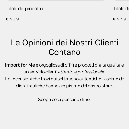
Titolo del prodotto
Titolo d
Prezzo
Prezzo
€19,99
€19,99
normale
normale
Le Opinioni dei Nostri Clienti
Contano
Import for Me
è orgogliosa di offrire prodotti di alta qualità e
un servizio clienti
attento
e
professionale
.
Le recensioni che trovi qui sotto sono autentiche, lasciate da
clienti reali che hanno acquistato dal nostro store.
Scopri cosa pensano di noi!