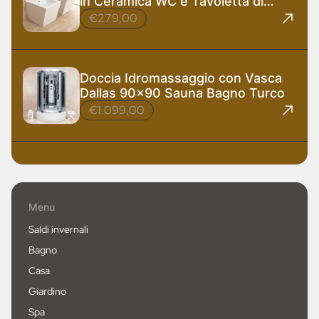
in Ceramica WC e Tavoletta di
Design
€279,00
Doccia Idromassaggio con Vasca
Dallas 90x90 Sauna Bagno Turco
€1.099,00
Menu
Saldi invernali
Bagno
Casa
Giardino
Spa