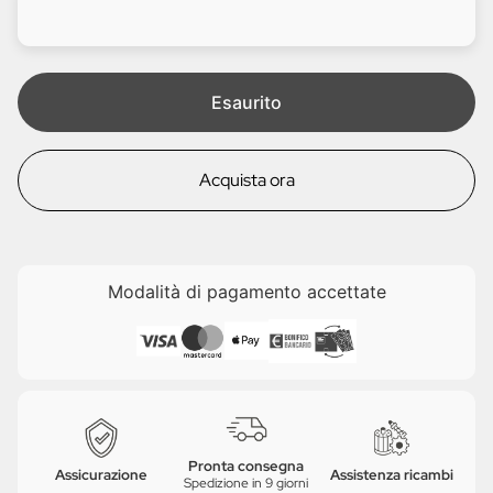
d
l
i
e
t
a
Esaurito
Acquista ora
Modalità di pagamento accettate
Pronta consegna
Assicurazione
Assistenza ricambi
Spedizione in 9 giorni