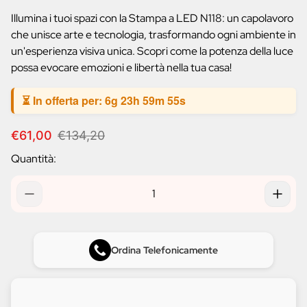
prodotto:
Illumina i tuoi spazi con la Stampa a LED N118: un capolavoro
che unisce arte e tecnologia, trasformando ogni ambiente in
un'esperienza visiva unica. Scopri come la potenza della luce
possa evocare emozioni e libertà nella tua casa!
⏳ In offerta per:
6g 23h 59m 54s
P
P
€61,00
€134,20
r
r
Quantità:
e
e
z
z
z
z
o
o
d
n
i
o
v
r
Ordina Telefonicamente
e
m
n
a
d
l