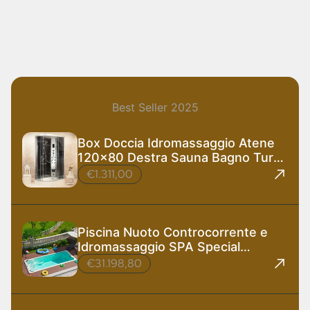
Best Seller 2025
Box Doccia Idromassaggio Atene
120x80 Destra Sauna Bagno Turco
e Ozono
€1.311,00
Piscina Nuoto Controcorrente e
Idromassaggio SPA Special
585x220 cm
€31.198,80