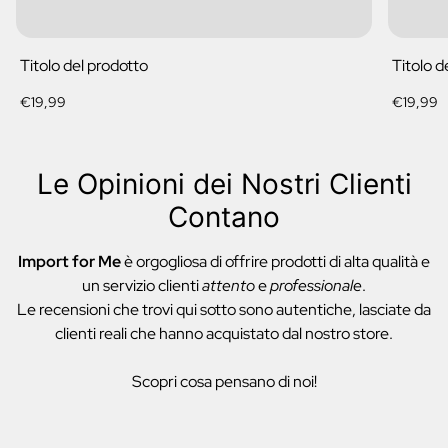
Titolo del prodotto
Titolo d
Prezzo
Prezzo
€19,99
€19,99
normale
normale
Le Opinioni dei Nostri Clienti
Contano
Import for Me
è orgogliosa di offrire prodotti di alta qualità e
un servizio clienti
attento
e
professionale
.
Le recensioni che trovi qui sotto sono autentiche, lasciate da
clienti reali che hanno acquistato dal nostro store.
Scopri cosa pensano di noi!