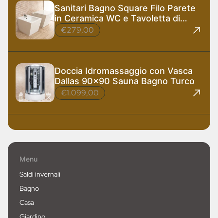
Sanitari Bagno Square Filo Parete
in Ceramica WC e Tavoletta di
Design
€279,00
Doccia Idromassaggio con Vasca
Dallas 90x90 Sauna Bagno Turco
€1.099,00
Menu
Saldi invernali
Bagno
Casa
Giardino