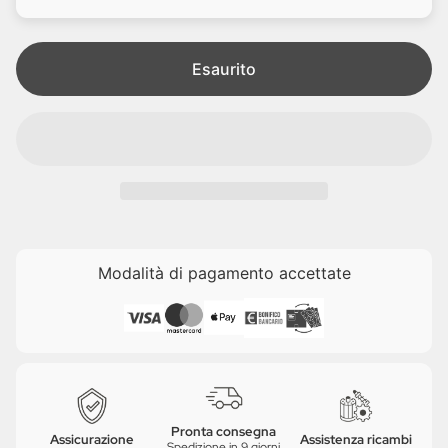
i
e
t
a
Esaurito
Modalità di pagamento accettate
Pronta consegna
Assicurazione
Assistenza ricambi
Spedizione in 9 giorni